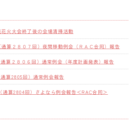
民花火大会終了後の会場清掃活動
（通算２８０７回）夜間移動例会（ＲＡＣ合同）報告
（通算２８０６回）通常例会（年度計画発表）報告
通算2805回）通常例会報告
（通算2804回）さよなら例会報告＜RAC合同＞