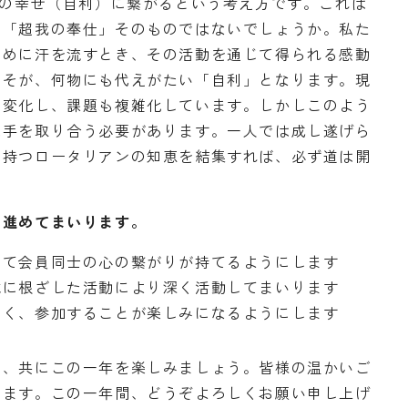
身の幸せ（自利）に繋がるという考え方です。これは
る「超我の奉仕」そのものではないでしょうか。私た
ために汗を流すとき、その活動を通じて得られる感動
こそが、何物にも代えがたい「自利」となります。現
く変化し、課題も複雑化しています。しかしこのよう
は手を取り合う必要があります。一人では成し遂げら
を持つロータリアンの知恵を結集すれば、必ず道は開
に進めてまいります。
じて会員同士の心の繋がりが持てるようにします
域に根ざした活動により深く活動してまいります
よく、参加することが楽しみになるようにします
て、共にこの一年を楽しみましょう。皆様の温かいご
します。この一年間、どうぞよろしくお願い申し上げ