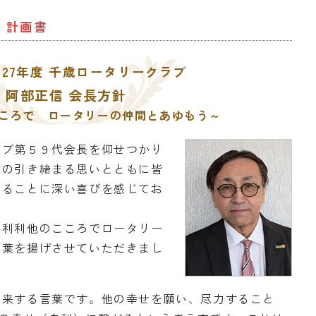
・計画書
〜2027年度 千歳ロータリークラブ
阿部正信 会長方針
ころで ロータリーの仲間とあゆもう～
ラブ第５９代会長を仰せつかり
身の引き締まる思いとともに皆
せることに深い喜びを感じてお
自利利他のこころでロータリー
言葉を揚げさせていただきまし
由来する言葉です。他の幸せを願い、尽力すること