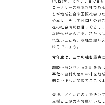
(利他)が、そのまま自分自
ロータリーの根本精神であ
ちが地域社会や国際社会の
や成長、そして仲間との絆
在の社会情勢は目まぐるし
な時代だからこそ、私たち
れないことも、多様な職能
けるでしょう。
今年度は、三つの柱を重点
親睦
〜顔の見える対話を通
奉仕
〜自利利他の精神を地
例会
〜誰もが笑顔でここち
皆様、どうか肩の力を抜い
支援とご協力をお願いいた